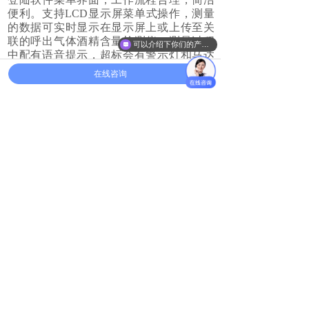
便利。支持LCD显示屏菜单式操作，测量
的数据可实时显示在显示屏上或上传至关
联的呼出气体酒精含量检测仪。测量过程
可以介绍下你们的产品么
中配有语音提示，超标会有警示灯和马达
震动，适用于警察、交警、巡警、保安
在线咨询
等。