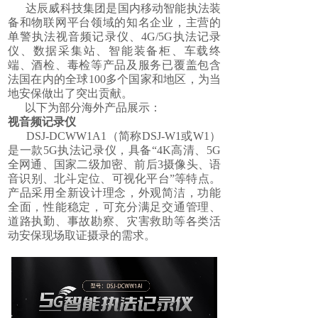
达辰威科技集团是国内移动智能执法装
备和物联网平台领域的知名企业，主营的
单警执法视音频记录仪、4G/5G执法记录
仪、数据采集站、智能装备柜、车载终
端、酒检、毒检等产品及服务已覆盖包含
法国在内的全球100多个国家和地区，为当
地安保做出了突出贡献。
以下为部分海外产品展示：
视音频记录仪
DSJ-DCWW1A1（简称DSJ-W1或W1）
是一款5G执法记录仪，具备“4K高清、5G
全网通、国家二级加密、前后3摄像头、语
音识别、北斗定位、可视化平台”等特点。
产品采用全新设计理念，外观简洁，功能
全面，性能稳定，可充分满足交通管理、
道路执勤、事故勘察、灾害救助等各类活
动安保现场取证摄录的需求。