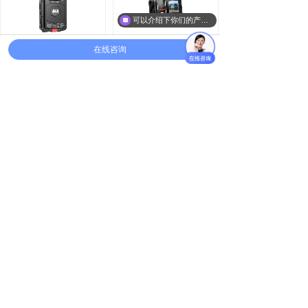
可以介绍下你们的产品么
在线咨询
矿用本安型执法记
星光夜视摄录头灯
录仪YHJ3.7
警用蓝牙耳机
单警执法视音频记
录仪DSJ-
DCWW3A1
1
2
3
4