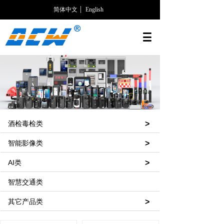
简体中文
English
酒检毒检类
>
智能影像类
>
AI类
>
智慧交通类
其它产品类
>