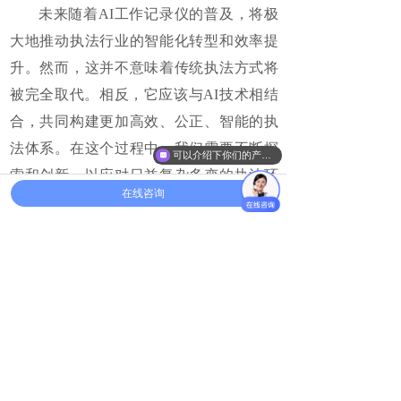
未来随着AI工作记录仪的普及，将极
大地推动执法行业的智能化转型和效率提
升。然而，这并不意味着传统执法方式将
被完全取代。相反，它应该与AI技术相结
合，共同构建更加高效、公正、智能的执
法体系。在这个过程中，我们需要不断探
可以介绍下你们的产品么
索和创新，以应对日益复杂多变的执法环
在线咨询
境和社会需求。同时，我们也需要加强相
关法律法规的制定和完善，确保AI技术在
执法领域的应用合法、合规、安全、可
靠。
关于达辰威科技集团
深圳市达辰威科技集团有限公司，是