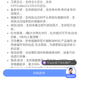
卫星定位：支持北斗定位，支持
GPS/Galileo/GLONASS定位。
集群对讲：支持群组对讲，支持单对单/单对多等对
讲模式；
视频对讲：支持执法仪到平台单双向视频对讲，支
持执法仪端单双向视频对讲；
抓拍/连拍：支持录像过程中抓拍照片，支持照片连
拍；
红外夜视：4颗大功率红外灯，红外模式可手动/自动
切换，6米内人脸清晰；
字符叠加：所有视频和照片都附加时间,产品编号,使
用者编号等到信息,无法剪辑，为调查取证提供有力
的证据；
移动侦测：当侦测区域内有物体移动时，设备可自
动进行录像；
预录/延录：支持视频预录，最大30s（1080P），支
可以介绍下你们的产品么
持视频延录，最大600s；
重点标记：在摄录时对重点文件可按相应按键进行
文件标记；
在线咨询
重力传感器：配备加速度传感器，在待机状态下发
生碰撞可自动开启摄录，在摄录过程中发生撞击
时，可自动保存录像文件并重新进入摄录模式；
快捷操作：支持一键式操作，可控制摄像、录音、
送话、回放等功能；
存储：内置TF卡，支持16G/32G/64G/128G/256G
等，标配32G；
电池：3400mAh可更换充电电池，充电≤5小时，单
电池充满定可以进行默认分辨率10小时以上录影，