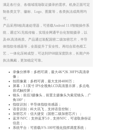
满足各行业、各领域现场取证摄录的需求。机身正面可定
制各类文字、徽标、Logo、图案等，各类执法或商用均
可。
产品采用8核高速处理器，可搭载Android 11.0智能操作系
统，通过5G无线传输，实现全网通平台化智能摄录，以
及4K高清画质。产品通过装配国密二级加密芯片，半导
体指纹传感器等，全面提升了安全性。再结合双色模工
艺，一体化压铸成型，可达到IP68级深度防水，长期户外
执法佩戴，更加稳定可靠。
录像分辨率：多档可调，最大4K*2K 30FPS高清录
像；
拍照像素：多档可调，最大支持4000万；
屏幕：3.1英寸 IPS全视角LCD高清显示屏，多点电
容式触控屏；
镜头：前后3摄像头，前置主摄像头为索尼镜头，广
角100°；
指纹识别：半导体指纹传感器；
语音识别：科大讯飞，支持语音控制；
加密芯片：信大捷安（国密二级加密芯片）；
蓝牙/NFC：支持蓝牙5.0，支持NFC，可读取身份证
信息；
系统平台：可搭载iVS-100可视化指挥调度系统；