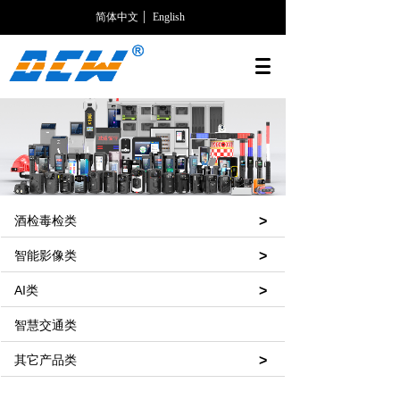
简体中文
English
酒检毒检类
>
智能影像类
>
AI类
>
智慧交通类
其它产品类
>